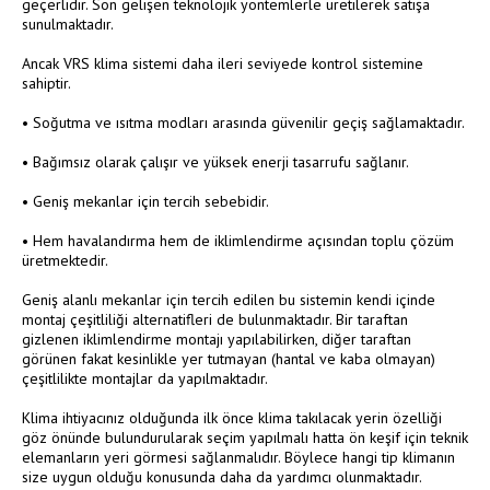
geçerlidir. Son gelişen teknolojik yöntemlerle üretilerek satışa
sunulmaktadır.
Ancak VRS klima sistemi daha ileri seviyede kontrol sistemine
sahiptir.
•
Soğutma ve ısıtma modları arasında güvenilir geçiş sağlamaktadır.
•
Bağımsız olarak çalışır ve yüksek enerji tasarrufu sağlanır.
•
Geniş mekanlar için tercih sebebidir.
•
Hem havalandırma hem de iklimlendirme açısından toplu çözüm
üretmektedir.
Geniş alanlı mekanlar için tercih edilen bu sistemin kendi içinde
montaj çeşitliliği alternatifleri de bulunmaktadır. Bir taraftan
gizlenen iklimlendirme montajı yapılabilirken, diğer taraftan
görünen fakat kesinlikle yer tutmayan (hantal ve kaba olmayan)
çeşitlilikte montajlar da yapılmaktadır.
Klima ihtiyacınız olduğunda ilk önce klima takılacak yerin özelliği
göz önünde bulundurularak seçim yapılmalı hatta ön keşif için teknik
elemanların yeri görmesi sağlanmalıdır. Böylece hangi tip klimanın
size uygun olduğu konusunda daha da yardımcı olunmaktadır.