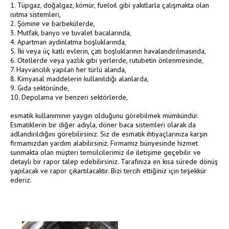
1.
Tüpgaz, doğalgaz, kömür, fueloil gibi yakıtlarla çalışmakta olan
ısıtma sistemleri,
2.
Şömine ve barbekülerde,
3.
Mutfak, banyo ve tuvalet bacalarında,
4.
Apartman aydınlatma boşluklarında,
5.
İki veya üç katlı evlerin, çatı boşluklarının havalandırılmasında,
6.
Otellerde veya yazlık gibi yerlerde, rutubetin önlenmesinde,
7.
Hayvancılık yapılan her türlü alanda,
8.
Kimyasal maddelerin kullanıldığı alanlarda,
9.
Gıda sektöründe,
10.
Depolama ve benzeri sektörlerde,
esmatik kullanımının yaygın olduğunu görebilmek mümkündür.
Esmatiklerin bir diğer adıyla, döner baca sistemleri olarak da
adlandırıldığını görebilirsiniz. Siz de esmatik ihtiyaçlarınıza karşın
firmamızdan yardım alabilirsiniz. Firmamız bünyesinde hizmet
sunmakta olan müşteri temsilcilerimiz ile iletişime geçebilir ve
detaylı bir rapor talep edebilirsiniz. Tarafınıza en kısa sürede dönüş
yapılacak ve rapor çıkartılacaktır. Bizi tercih ettiğiniz için teşekkür
ederiz.