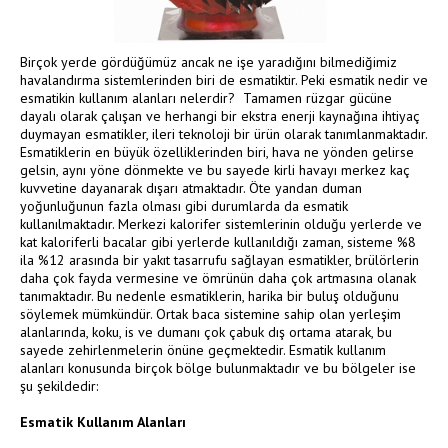
Birçok yerde gördüğümüz ancak ne işe yaradığını bilmediğimiz
havalandırma sistemlerinden biri de esmatiktir. Peki esmatik nedir ve
esmatikin kullanım alanları nelerdir? Tamamen rüzgar gücüne
dayalı olarak çalışan ve herhangi bir ekstra enerji kaynağına ihtiyaç
duymayan esmatikler, ileri teknoloji bir ürün olarak tanımlanmaktadır.
Esmatiklerin en büyük özelliklerinden biri, hava ne yönden gelirse
gelsin, aynı yöne dönmekte ve bu sayede kirli havayı merkez kaç
kuvvetine dayanarak dışarı atmaktadır. Öte yandan duman
yoğunluğunun fazla olması gibi durumlarda da esmatik
kullanılmaktadır. Merkezi kalorifer sistemlerinin olduğu yerlerde ve
kat kaloriferli bacalar gibi yerlerde kullanıldığı zaman, sisteme %8
ila %12 arasında bir yakıt tasarrufu sağlayan esmatikler, brülörlerin
daha çok fayda vermesine ve ömrünün daha çok artmasına olanak
tanımaktadır. Bu nedenle esmatiklerin, harika bir buluş olduğunu
söylemek mümkündür. Ortak baca sistemine sahip olan yerleşim
alanlarında, koku, is ve dumanı çok çabuk dış ortama atarak, bu
sayede zehirlenmelerin önüne geçmektedir. Esmatik kullanım
alanları konusunda birçok bölge bulunmaktadır ve bu bölgeler ise
şu şekildedir:
Esmatik Kullanım Alanları